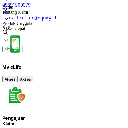
08891500079
Berita
Tentang Kami
contact.center@equity.id
Produk Unggulan
Karir
Akses Cepat
My eLife
My eLife
Akses
Akses
Pengajuan
Klaim