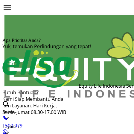
Apa Prioritas Anda?
Yuk, temukan Perlindungan yang tepat!
Equity Life Indonesia Ser
Butuh Bantuan?
Kami Siap Membantu Anda
Jam Layanan: Hari Kerja,
Solusi
Senin-Jumat 08.30-17.00 WIB
1500 079
Layanan