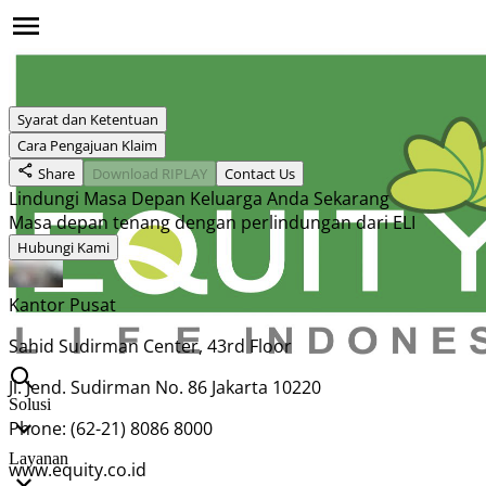
Syarat dan Ketentuan
Cara Pengajuan Klaim
Share
Download RIPLAY
Contact Us
Lindungi Masa Depan Keluarga Anda Sekarang
Masa depan tenang dengan perlindungan dari ELI
Hubungi Kami
Kantor Pusat
Sahid Sudirman Center, 43rd Floor
Jl. Jend. Sudirman No. 86 Jakarta 10220
Solusi
Phone: (62-21) 8086 8000
Layanan
www.equity.co.id