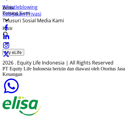
Whistleblowing
Berita
Tentang Kami
Kebijakan Privasi
Telusuri Sosial Media Kami
Karir
My eLife
2026 . Equity Life Indonesia | All Rights Reserved
PT Equity Life Indonesia berizin dan diawasi oleh Otoritas Jasa
Keuangan