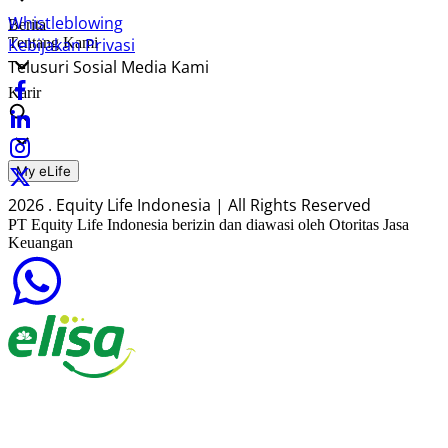
Whistleblowing
Berita
Tentang Kami
Kebijakan Privasi
Telusuri Sosial Media Kami
Karir
My eLife
2026 . Equity Life Indonesia | All Rights Reserved
PT Equity Life Indonesia berizin dan diawasi oleh Otoritas Jasa
Keuangan