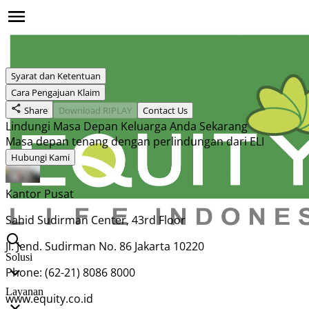
Syarat dan Ketentuan
Cara Pengajuan Klaim
Share
Download RIPLAY
Contact Us
Lindungi Masa Depan Keluarga Anda Sekarang
Masa depan tenang dengan perlindungan dari ELI
Hubungi Kami
Kantor Pusat
Sahid Sudirman Center, 43rd Floor
Jl. Jend. Sudirman No. 86 Jakarta 10220
Solusi
Phone: (62-21) 8086 8000
Layanan
www.equity.co.id